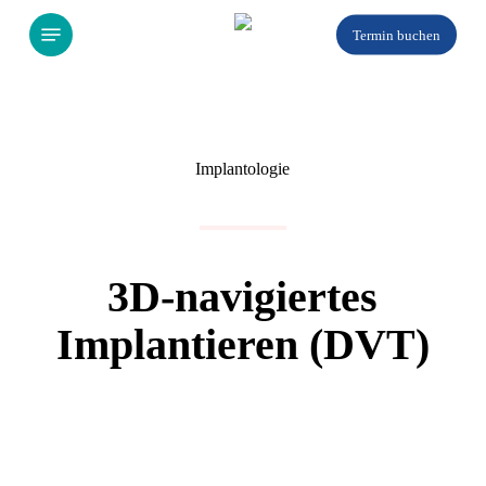
Skip
Menu
Termin buchen
to
main
content
Implantologie
3D-navigiertes
Implantieren (DVT)